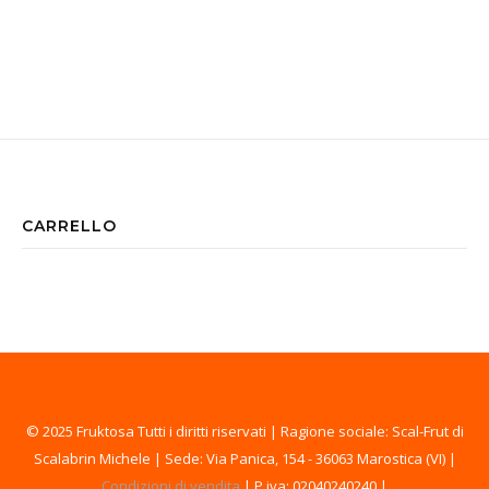
CARRELLO
© 2025 Fruktosa Tutti i diritti riservati | Ragione sociale: Scal-Frut di
Scalabrin Michele | Sede: Via Panica, 154 - 36063 Marostica (VI) |
Condizioni di vendita
| P.iva: 02040240240 |