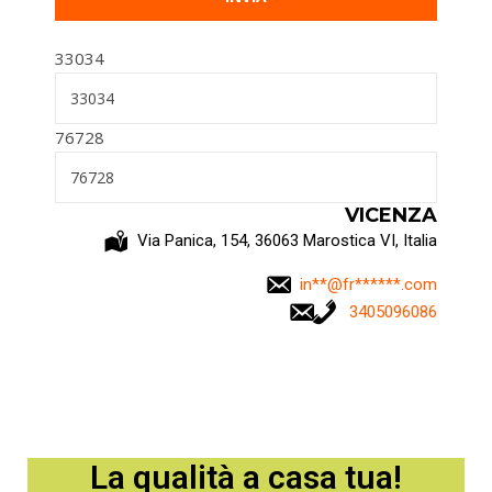
33034
76728
VICENZA
Via Panica, 154, 36063 Marostica VI, Italia
in
**@fr******.c
om
3405096086
La qualità a casa tua!