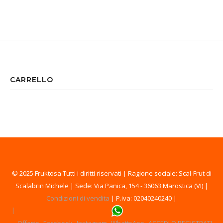
CARRELLO
© 2025 Fruktosa Tutti i diritti riservati | Ragione sociale: Scal-Frut di
Scalabrin Michele | Sede: Via Panica, 154 - 36063 Marostica (VI) |
Condizioni di vendita
| P.iva: 02040240240 |