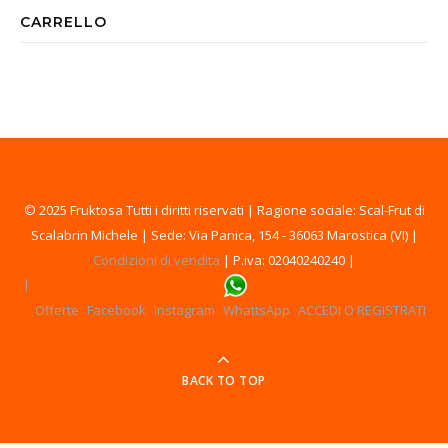
CARRELLO
© 2025 Fruktosa Tutti i diritti riservati | Ragione sociale: Scal-Frut di
Scalabrin Michele | Sede: Via Panica, 154 - 36063 Marostica (VI) |
Condizioni di vendita
| P.iva: 02040240240 |
Offerte
Facebook
Instagram
WhattsApp
ACCEDI O REGISTRATI
BACK TO TOP