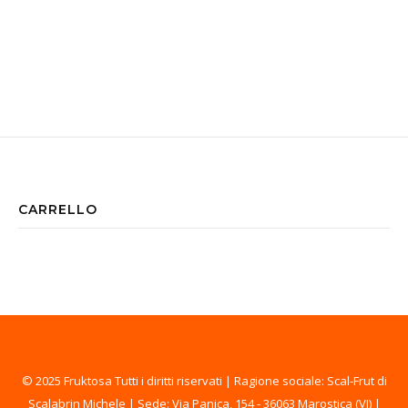
CARRELLO
© 2025 Fruktosa Tutti i diritti riservati | Ragione sociale: Scal-Frut di
Scalabrin Michele | Sede: Via Panica, 154 - 36063 Marostica (VI) |