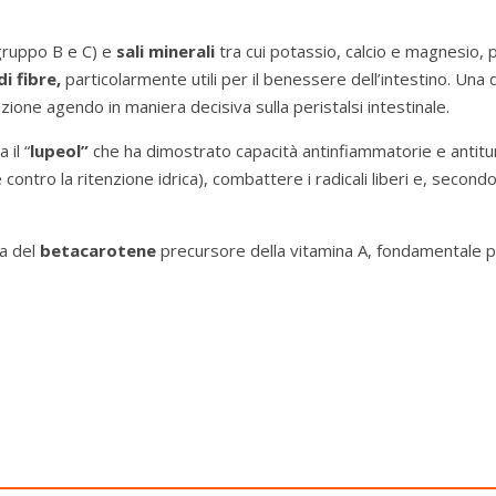
gruppo B e C) e
sali minerali
tra cui potassio, calcio e magnesio,
i fibre,
particolarmente utili per il benessere dell’intestino. Una
ione agendo in maniera decisiva sulla peristalsi intestinale.
 il “
lupeol”
che ha dimostrato capacità antinfiammatorie e antitum
contro la ritenzione idrica), combattere i radicali liberi e, second
za del
betacarotene
precursore della vitamina A, fondamentale p