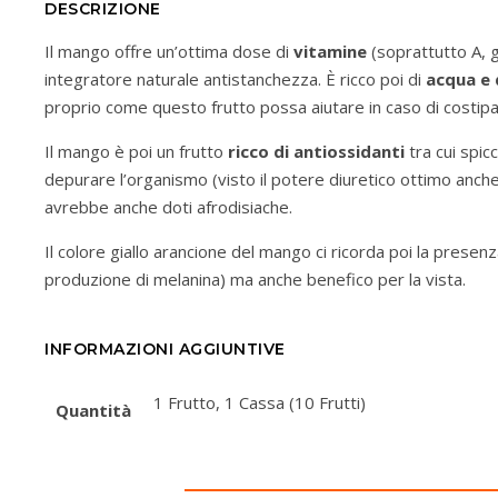
DESCRIZIONE
Il mango offre un’ottima dose di
vitamine
(soprattutto A, 
integratore naturale antistanchezza. È ricco poi di
acqua e d
proprio come questo frutto possa aiutare in caso di costipaz
Il mango è poi un frutto
ricco di antiossidanti
tra cui spicca
depurare l’organismo (visto il potere diuretico ottimo anche 
avrebbe anche doti afrodisiache.
Il colore giallo arancione del mango ci ricorda poi la presen
produzione di melanina) ma anche benefico per la vista.
INFORMAZIONI AGGIUNTIVE
1 Frutto, 1 Cassa (10 Frutti)
Quantità