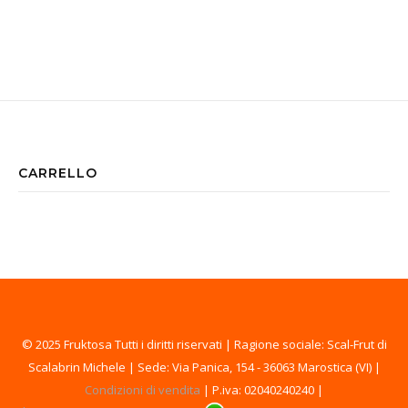
CARRELLO
© 2025 Fruktosa Tutti i diritti riservati | Ragione sociale: Scal-Frut di
Scalabrin Michele | Sede: Via Panica, 154 - 36063 Marostica (VI) |
Condizioni di vendita
| P.iva: 02040240240 |