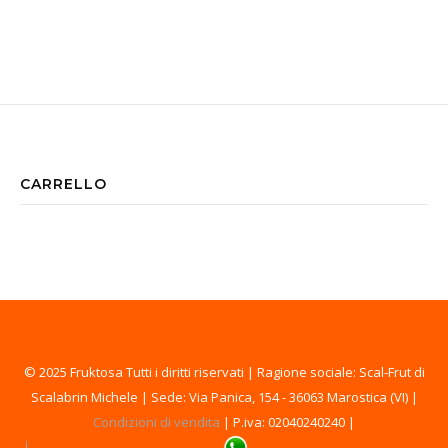
CARRELLO
© 2025 Fruktosa Tutti i diritti riservati | Ragione sociale: Scal-Frut di
Scalabrin Michele | Sede: Via Panica, 154 - 36063 Marostica (VI) |
Condizioni di vendita
| P.iva: 02040240240 |