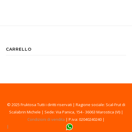
CARRELLO
© 2025 Fruktosa Tutti i diritti riservati | Ragione sociale: Scal-Frut di
Scalabrin Michele | Sede: Via Panica, 154 - 36063 Marostica (VI) |
Condizioni di vendita
| P.iva: 02040240240 |