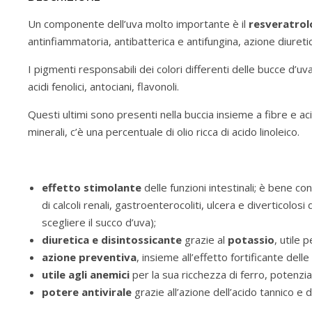
Un componente dell’uva molto importante è il
resveratrol
antinfiammatoria, antibatterica e antifungina, azione diureti
I pigmenti responsabili dei colori differenti delle bucce d’uv
acidi fenolici, antociani, flavonoli.
Questi ultimi sono presenti nella buccia insieme a fibre e ac
minerali, c’è una percentuale di olio ricca di acido linoleico.
effetto stimolante
delle funzioni intestinali; è bene co
di calcoli renali, gastroenterocoliti, ulcera e diverticolo
scegliere il succo d’uva);
diuretica e disintossicante
grazie al
potassio
, utile 
azione preventiva
, insieme all’effetto fortificante del
utile agli anemici
per la sua ricchezza di ferro, potenzi
potere antivirale
grazie all’azione dell’acido tannico e d