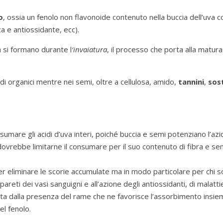
o
, ossia un fenolo non flavonoide contenuto nella buccia dell’uva 
ca e antiossidante, ecc).
a si formano durante l
‘invaiatura
, il processo che porta alla matur
idi organici mentre nei semi, oltre a cellulosa, amido,
tannini
,
sost
nsumare gli acidi d’uva interi, poiché buccia e semi potenziano l’a
si dovrebbe limitarne il consumare per il suo contenuto di fibra e se
per eliminare le scorie accumulate ma in modo particolare per chi so
le pareti dei vasi sanguigni e all’azione degli antiossidanti, di mala
ata dalla presenza del rame che ne favorisce l’assorbimento insiem
el fenolo.