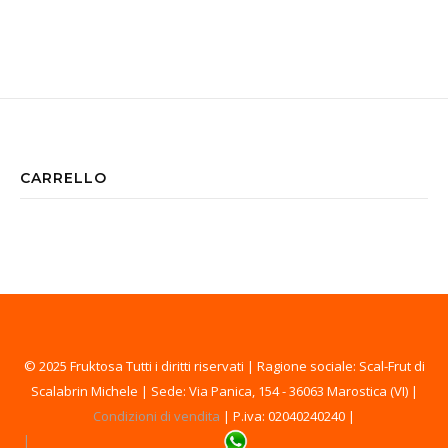
CARRELLO
© 2025 Fruktosa Tutti i diritti riservati | Ragione sociale: Scal-Frut di
Scalabrin Michele | Sede: Via Panica, 154 - 36063 Marostica (VI) |
Condizioni di vendita
| P.iva: 02040240240 |