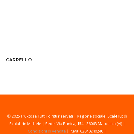
CARRELLO
© 2025 Fruktosa Tutti i diritti riservati | Ragione sociale: Scal-Frut di
Scalabrin Michele | Sede: Via Panica, 154 - 36063 Marostica (VI) |
Condizioni di vendita
| P.iva: 02040240240 |