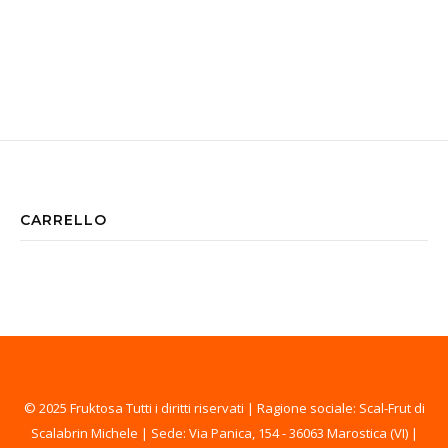
CARRELLO
© 2025 Fruktosa Tutti i diritti riservati | Ragione sociale: Scal-Frut di
Scalabrin Michele | Sede: Via Panica, 154 - 36063 Marostica (VI) |