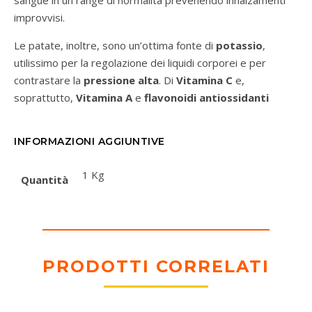
sangue in un range di normalità prevenendo innalzamenti
improvvisi.
Le patate, inoltre, sono un’ottima fonte di
potassio
,
utilissimo per la regolazione dei liquidi corporei e per
contrastare la
pressione alta
. Di
Vitamina C
e,
soprattutto,
Vitamina A
e
flavonoidi antiossidanti
INFORMAZIONI AGGIUNTIVE
1 Kg
Quantità
PRODOTTI CORRELATI