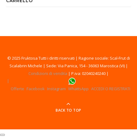
CARRELLO
© 2025 Fruktosa Tutti i diritti riservati | Ragione sociale: Scal-Frut di
Scalabrin Michele | Sede: Via Panica, 154 - 36063 Marostica (VI) |
Condizioni di vendita
| P.iva: 02040240240 |
Offerte
Facebook
Instagram
WhattsApp
ACCEDI O REGISTRATI
BACK TO TOP