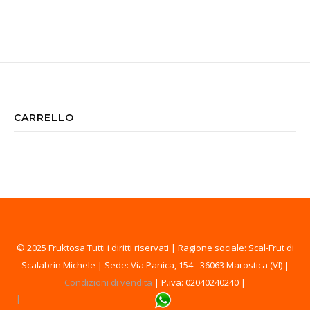
CARRELLO
© 2025 Fruktosa Tutti i diritti riservati | Ragione sociale: Scal-Frut di
Scalabrin Michele | Sede: Via Panica, 154 - 36063 Marostica (VI) |
Condizioni di vendita
| P.iva: 02040240240 |