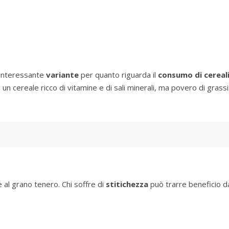
n’interessante
variante
per quanto riguarda il
consumo di cereal
 un cereale ricco di vitamine e di sali minerali, ma povero di grassi
 al grano tenero. Chi soffre di
stitichezza
può trarre beneficio d