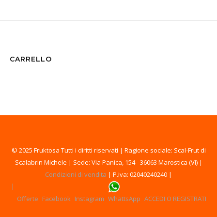
CARRELLO
© 2025 Fruktosa Tutti i diritti riservati | Ragione sociale: Scal-Frut di
Scalabrin Michele | Sede: Via Panica, 154 - 36063 Marostica (VI) |
Condizioni di vendita
| P.iva: 02040240240 |
Offerte
Facebook
Instagram
WhattsApp
ACCEDI O REGISTRATI