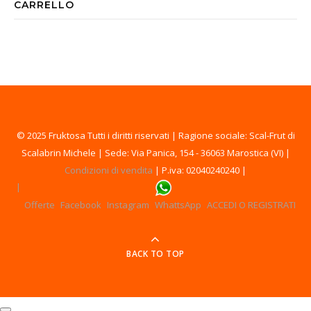
CARRELLO
© 2025 Fruktosa Tutti i diritti riservati | Ragione sociale: Scal-Frut di
Scalabrin Michele | Sede: Via Panica, 154 - 36063 Marostica (VI) |
Condizioni di vendita
| P.iva: 02040240240 |
Offerte
Facebook
Instagram
WhattsApp
ACCEDI O REGISTRATI
BACK TO TOP