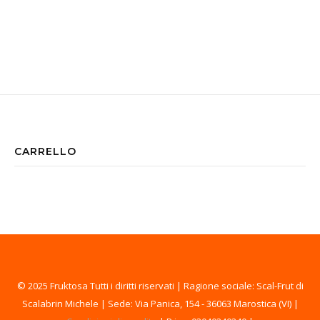
CARRELLO
© 2025 Fruktosa Tutti i diritti riservati | Ragione sociale: Scal-Frut di
Scalabrin Michele | Sede: Via Panica, 154 - 36063 Marostica (VI) |