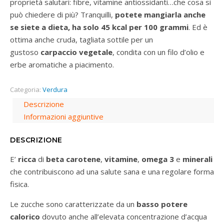
proprietà salutari: fibre, vitamine antiossidanti…che cosa si
può chiedere di più? Tranquilli,
potete mangiarla anche
se siete a dieta, ha solo 45 kcal per 100 grammi
. Ed è
ottima anche cruda, tagliata sottile per un
gustoso
carpaccio vegetale
, condita con un filo d’olio e
erbe aromatiche a piacimento.
Categoria:
Verdura
Descrizione
Informazioni aggiuntive
DESCRIZIONE
E’
ricca
di
beta carotene
,
vitamine
,
omega 3
e
minerali
che contribuiscono ad una salute sana e una regolare forma
fisica.
Le zucche sono caratterizzate da un
basso potere
calorico
dovuto anche all’elevata concentrazione d’acqua